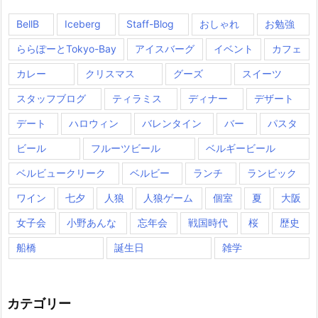
BellB
Iceberg
Staff-Blog
おしゃれ
お勉強
ららぽーとTokyo-Bay
アイスバーグ
イベント
カフェ
カレー
クリスマス
グーズ
スイーツ
スタッフブログ
ティラミス
ディナー
デザート
デート
ハロウィン
バレンタイン
バー
パスタ
ビール
フルーツビール
ベルギービール
ベルビュークリーク
ベルビー
ランチ
ランビック
ワイン
七夕
人狼
人狼ゲーム
個室
夏
大阪
女子会
小野あんな
忘年会
戦国時代
桜
歴史
船橋
誕生日
雑学
カテゴリー