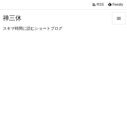

Feedly
RSS
禅三休

スキマ時間に読むショートブログ

メニュ

サイド

前へ

次へ

検索