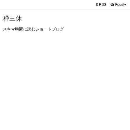

RSS
Feedly

メニュ
禅三休

スキマ時間に読むショートブログ
サイド

前へ

次へ

検索