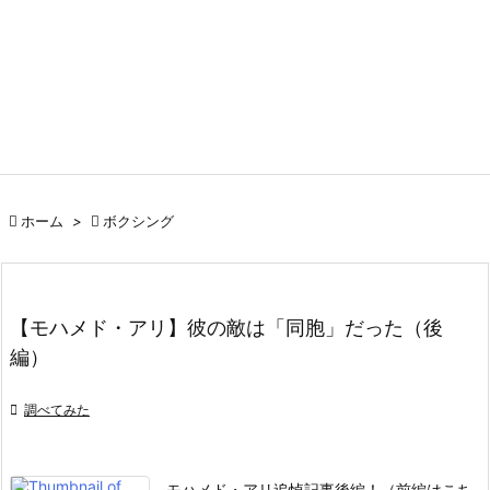

ホーム
>

ボクシング
【モハメド・アリ】彼の敵は「同胞」だった（後
編）

調べてみた
モハメド・アリ追悼記事後編！（前編はこち