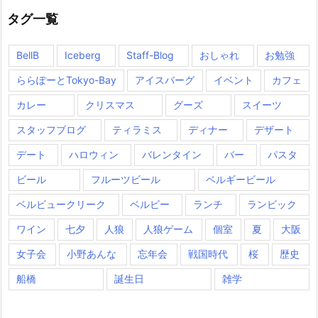
タグ一覧
BellB
Iceberg
Staff-Blog
おしゃれ
お勉強
ららぽーとTokyo-Bay
アイスバーグ
イベント
カフェ
カレー
クリスマス
グーズ
スイーツ
スタッフブログ
ティラミス
ディナー
デザート
デート
ハロウィン
バレンタイン
バー
パスタ
ビール
フルーツビール
ベルギービール
ベルビュークリーク
ベルビー
ランチ
ランビック
ワイン
七夕
人狼
人狼ゲーム
個室
夏
大阪
女子会
小野あんな
忘年会
戦国時代
桜
歴史
船橋
誕生日
雑学