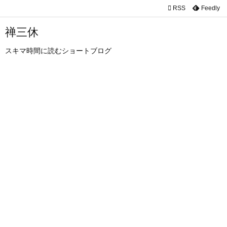

RSS
Feedly

メニュ
禅三休

スキマ時間に読むショートブログ
サイド

前へ

次へ

検索