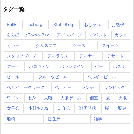
タグ一覧
BellB
Iceberg
Staff-Blog
おしゃれ
お勉強
ららぽーとTokyo-Bay
アイスバーグ
イベント
カフェ
カレー
クリスマス
グーズ
スイーツ
スタッフブログ
ティラミス
ディナー
デザート
デート
ハロウィン
バレンタイン
バー
パスタ
ビール
フルーツビール
ベルギービール
ベルビュークリーク
ベルビー
ランチ
ランビック
ワイン
七夕
人狼
人狼ゲーム
個室
夏
大阪
女子会
小野あんな
忘年会
戦国時代
桜
歴史
船橋
誕生日
雑学