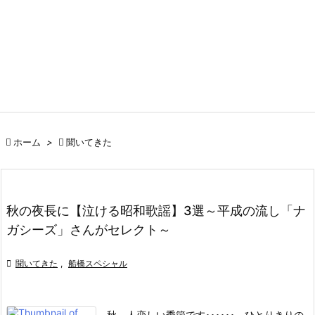

ホーム
>

聞いてきた
秋の夜長に【泣ける昭和歌謡】3選～平成の流し「ナ
ガシーズ」さんがセレクト～

聞いてきた
,
船橋スペシャル
秋。人恋しい季節です･･････。
ひとりきりの