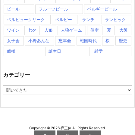
ビール
フルーツビール
ベルギービール
ベルビュークリーク
ベルビー
ランチ
ランビック
ワイン
七夕
人狼
人狼ゲーム
個室
夏
大阪
女子会
小野あんな
忘年会
戦国時代
桜
歴史
船橋
誕生日
雑学
カテゴリー
カ
テ
ゴ
リ
ー
Copyright ©
2026
禅三休
All Rights Reserved.