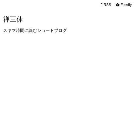

RSS
Feedly

メニュ
禅三休

スキマ時間に読むショートブログ
サイド

前へ

次へ

検索