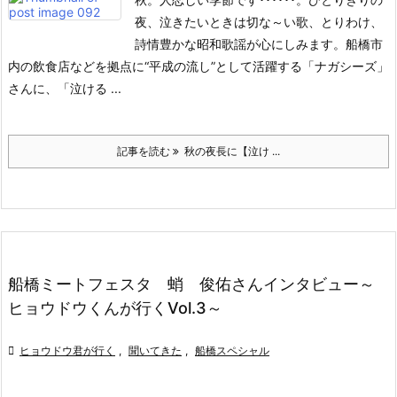
夜、泣きたいときは切な～い歌、とりわけ、
詩情豊かな昭和歌謡が心にしみます。
船橋市
内の飲食店などを拠点に“平成の流し”として活躍する「ナガシーズ」
さんに、「泣ける ...
記事を読む
秋の夜長に【泣け ...
船橋ミートフェスタ 蛸 俊佑さんインタビュー～
ヒョウドウくんが行くVol.3～

ヒョウドウ君が行く
,
聞いてきた
,
船橋スペシャル