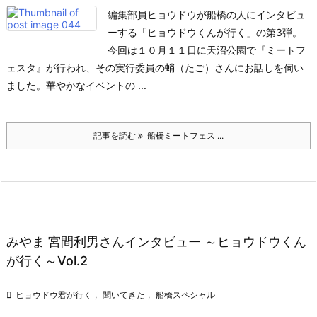
編集部員ヒョウドウが船橋の人にインタビュ
ーする「ヒョウドウくんが行く」の第3弾。
今回は１０月１１日に天沼公園で『ミートフ
ェスタ』が行われ、その実行委員の蛸（たご）さんにお話しを伺い
ました。
華やかなイベントの ...
記事を読む
船橋ミートフェス ...
みやま 宮間利男さんインタビュー ～ヒョウドウくん
が行く～Vol.2

ヒョウドウ君が行く
,
聞いてきた
,
船橋スペシャル