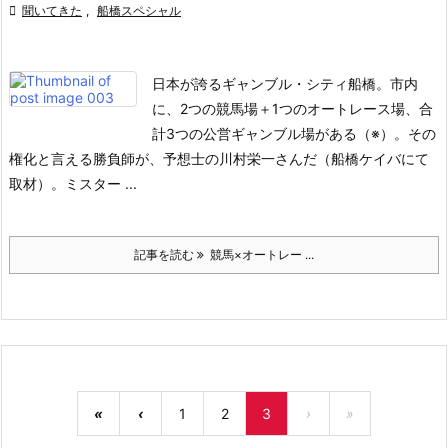

聞いてきた
,
船橋スペシャル
日本が誇るギャンブル・シティ船橋。
市内
に、2つの競馬場＋1つのオートレース場、合
計3つの公営ギャンブル場がある（※）。
その
権化と言える勝負師が、予想士の川村栄一さんだ（船橋ケイバにて
取材）。
ミスター ...
記事を読む
競馬×オートレー ...
«
‹
1
2
3
›
»