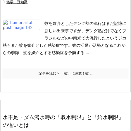

雑学・豆知識
蚊を媒介としたデング熱の流行はまだ記憶に
新しい出来事ですが、デング熱だけでなくブ
ラジルなどの中南米で大流行したというジカ
熱もまた蚊を媒介とした感染症です。
蚊の活動が活発となるこれか
らの季節、蚊を媒介とする感染症を予防する ...
記事を読む
「蚊」に注意！蚊 ...
水不足・ダム渇水時の「取水制限」と「給水制限」
の違いとは