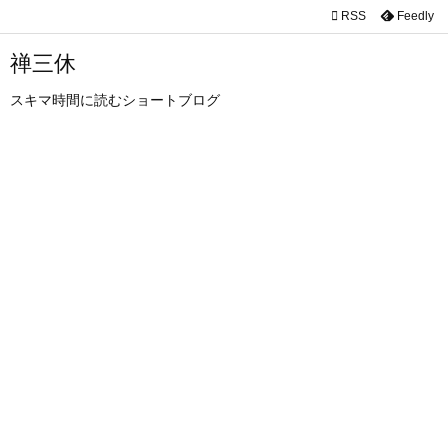

RSS
Feedly

メニュ
禅三休

スキマ時間に読むショートブログ
サイド

前へ

次へ

検索