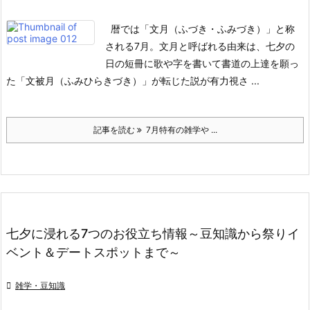
暦では「文月（ふづき・ふみづき）」と称
される7月。
文月と呼ばれる由来は、七夕の
日の短冊に歌や字を書いて書道の上達を願っ
た「文被月（ふみひらきづき）」が転じた説が有力視さ ...
記事を読む
7月特有の雑学や ...
七夕に浸れる7つのお役立ち情報～豆知識から祭りイ
ベント＆デートスポットまで～

雑学・豆知識