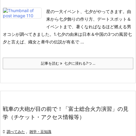
星の一大イベント、七夕がやってきます。由
来から七夕飾りの作り方、デートスポット＆
イベントまで、暑くなればなるほど燃える男
オコシが調べてきました。
1.七夕の由来は日本＆中国の3つの風習
七
夕と言えば、織女と牽牛の伝説が有名で ...
記事を読む
七夕に浸れる7つ ...
戦車の大砲が目の前で！「富士総合火力演習」の見
学（チケット・アクセス情報等）

調べてみた
,
雑学・豆知識