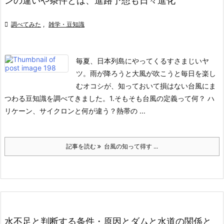
ンの違いや条件とは、進路予想も日々進化

調べてみた
,
雑学・豆知識
毎夏、日本列島にやってくるすさまじいヤ
ツ。雨が降ろうと大風が吹こうと毎日を楽し
むオコシが、知っておいて損はない台風にま
つわる豆知識を調べてきました。
1.そもそも台風の定義って何？ ハ
リケーン、サイクロンと何が違う？
熱帯の ...
記事を読む
台風の知って得す ...
水不足と判断する条件・原因とダムと水道の関係と