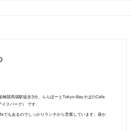
め
橋競馬場駅徒歩3分。ららぽーとTokyo-BayそばのCafe
rg（アイスバーグ） です。
afeでもあるのでしっかりランチから営業しています。昼か