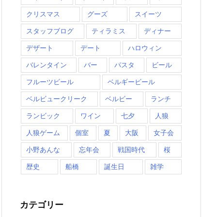
クリスマス
グーズ
スイーツ
スタッフブログ
ティラミス
ディナー
デザート
デート
ハロウィン
バレンタイン
バー
パスタ
ビール
フルーツビール
ベルギービール
ベルビュークリーク
ベルビー
ランチ
ランビック
ワイン
七夕
人狼
人狼ゲーム
個室
夏
大阪
女子会
小野あんな
忘年会
戦国時代
桜
歴史
船橋
誕生日
雑学
カテゴリー