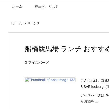
ホーム
「禅三休」とは？

ホーム
>

ランチ
船橋競馬場 ランチ おすす

アイスバーグ
こんにちは。京成船
& BAR Icebe
アイスバーグはC
らお酒を ...