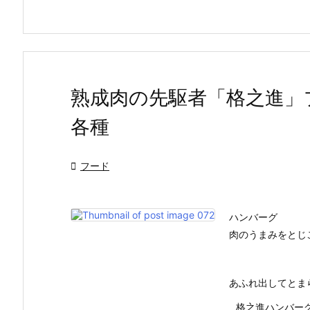
熟成肉の先駆者「格之進」
各種

フード
ハンバーグ
肉のうまみをとじ
あふれ出してとま
_ 格之進ハンバー