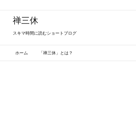
禅三休
スキマ時間に読むショートブログ
ホーム
「禅三休」とは？