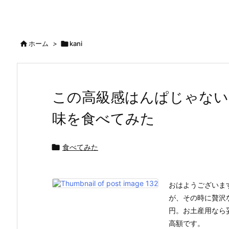

ホーム
>

kani
この高級感はんぱじゃない
味を食べてみた

食べてみた
おはようございま
が、その時に贅沢
円。お土産用なら
高額です。