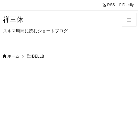

Feedly
RSS
禅三休

スキマ時間に読むショートブログ

メニュ

サイド

ホーム
>

BELLB

前へ

次へ

検索