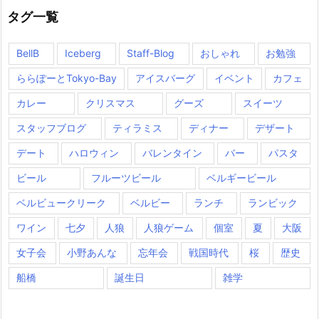
タグ一覧
BellB
Iceberg
Staff-Blog
おしゃれ
お勉強
ららぽーとTokyo-Bay
アイスバーグ
イベント
カフェ
カレー
クリスマス
グーズ
スイーツ
スタッフブログ
ティラミス
ディナー
デザート
デート
ハロウィン
バレンタイン
バー
パスタ
ビール
フルーツビール
ベルギービール
ベルビュークリーク
ベルビー
ランチ
ランビック
ワイン
七夕
人狼
人狼ゲーム
個室
夏
大阪
女子会
小野あんな
忘年会
戦国時代
桜
歴史
船橋
誕生日
雑学