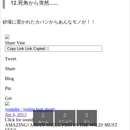
12.死角から突然……
砂場に置かれたカバンからあんなモノが！！



メニュー
上へ
ホーム