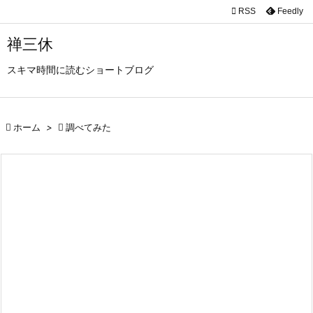

RSS
Feedly

メニュ
禅三休

スキマ時間に読むショートブログ
サイド

前へ

ホーム
>

調べてみた

次へ

検索