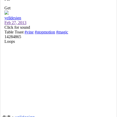
作者：
yelldesign