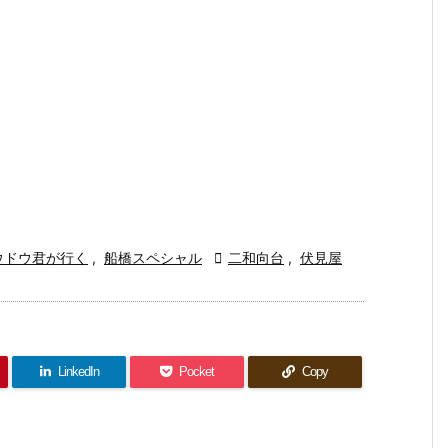
ウドウ君が行く
,
船橋スペシャル

二和向台
,
伏見屋
LinkedIn
Pocket
Copy