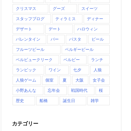
クリスマス
グーズ
スイーツ
スタッフブログ
ティラミス
ディナー
デザート
デート
ハロウィン
バレンタイン
バー
パスタ
ビール
フルーツビール
ベルギービール
ベルビュークリーク
ベルビー
ランチ
ランビック
ワイン
七夕
人狼
人狼ゲーム
個室
夏
大阪
女子会
小野あんな
忘年会
戦国時代
桜
歴史
船橋
誕生日
雑学
カテゴリー