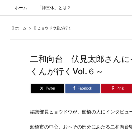
ホーム
「禅三休」とは？

ホーム
>

ヒョウドウ君が行く
二和向台 伏見太郎さんに
くんが行くVol.６～
Twitter
Facebook
Pin it
編集部員ヒョウドウが、船橋の人にインタビュ
船橋市の中心、おへその部分にあたる二和向台