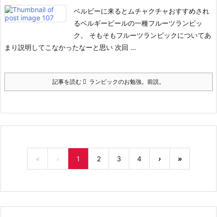
ベルビーに来るとムチャクチャおすすめされ
るベルギービールの一種フルーツランビッ
ク。
そもそもフルーツランビックについてあ
まり説明してこなかったなーと思い
次回 ...
記事を読む
ランビックのお勉強。前説。
«
‹
1
2
3
4
›
»