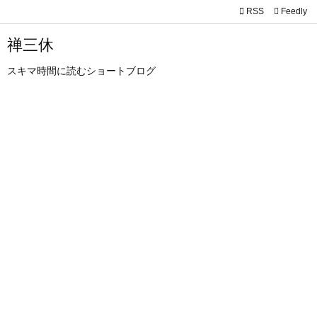

RSS
Feedly

メニュ
禅三休

スキマ時間に読むショートブログ
サイド

前へ

次へ

検索