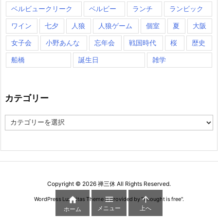
ベルビュークリーク
ベルビー
ランチ
ランビック
ワイン
七夕
人狼
人狼ゲーム
個室
夏
大阪
女子会
小野あんな
忘年会
戦国時代
桜
歴史
船橋
誕生日
雑学
カテゴリー
カ
テ
ゴ
リ
ー
Copyright ©
2026
禅三休
All Rights Reserved.



WordPress Luxeritas Theme is provided by "
Thought is free
".
メニュー
上へ
ホーム