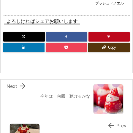
ブッシュドノエル
よろしければシェアお願いします
Copy

Next
今年は 何回 聴けるかな

Prev