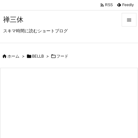

Feedly
RSS
禅三休

スキマ時間に読むショートブログ

メニュ

サイド

ホーム
>

BELLB
>

フード

前へ

次へ

検索