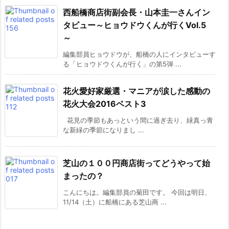
西船橋商店街副会長・山本圭一さんイン
タビュー～ヒョウドウくんが行くVol.5
～
編集部員ヒョウドウが、船橋の人にインタビューす
る「ヒョウドウくんが行く」の第5弾 ...
花火愛好家厳選・マニアが涙した感動の
花火大会2016ベスト3
花見の季節もあっという間に過ぎ去り、緑真っ青
な新緑の季節になりまし ...
芝山の１００円商店街ってどうやって始
まったの？
こんにちは。編集部員の菊田です。 今回は明日、
11/14（土）に船橋にある芝山商 ...