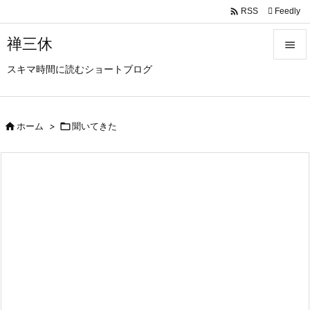

Feedly
RSS
禅三休

スキマ時間に読むショートブログ

メニュ

サイド

ホーム
>

聞いてきた

前へ

次へ

検索