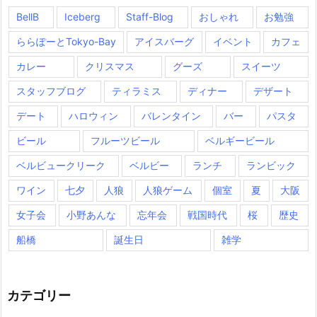
BellB
Iceberg
Staff-Blog
おしゃれ
お勉強
ららぽーとTokyo-Bay
アイスバーグ
イベント
カフェ
カレー
クリスマス
グーズ
スイーツ
スタッフブログ
ティラミス
ディナー
デザート
デート
ハロウィン
バレンタイン
バー
パスタ
ビール
フルーツビール
ベルギービール
ベルビュークリーク
ベルビー
ランチ
ランビック
ワイン
七夕
人狼
人狼ゲーム
個室
夏
大阪
女子会
小野あんな
忘年会
戦国時代
桜
歴史
船橋
誕生日
雑学
カテゴリー