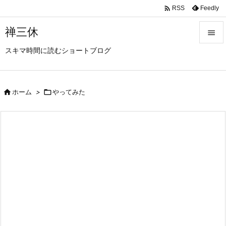

Feedly
RSS
禅三休

スキマ時間に読むショートブログ

メニュ

サイド

ホーム
>

やってみた

前へ

次へ

検索