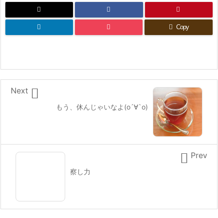
Copy

Next
もう、休んじゃいなよ(о´∀`о)

Prev
察し力