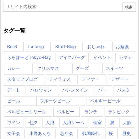
タグ一覧
BellB
Iceberg
Staff-Blog
おしゃれ
お勉強
ららぽーとTokyo-Bay
アイスバーグ
イベント
カフェ
カレー
クリスマス
グーズ
スイーツ
スタッフブログ
ティラミス
ディナー
デザート
デート
ハロウィン
バレンタイン
バー
パスタ
ビール
フルーツビール
ベルギービール
ベルビュークリーク
ベルビー
ランチ
ランビック
ワイン
七夕
人狼
人狼ゲーム
個室
夏
大阪
女子会
小野あんな
忘年会
戦国時代
桜
歴史