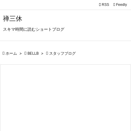

RSS
Feedly

メニュ
禅三休

スキマ時間に読むショートブログ
サイド

前へ

ホーム
>

BELLB
>

スタッフブログ

次へ

検索